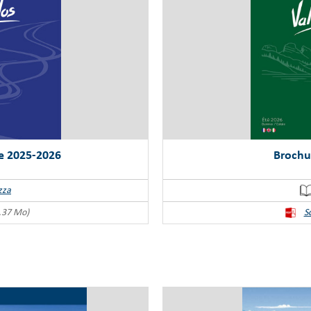
e 2025-2026
Brochu
zza
.37 Mo)
S