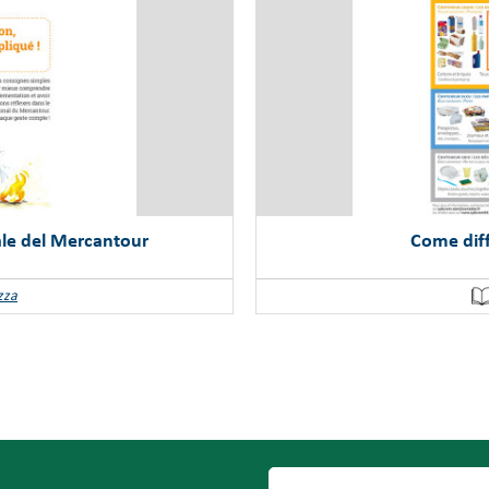
ale del Mercantour
Come diffe
zza