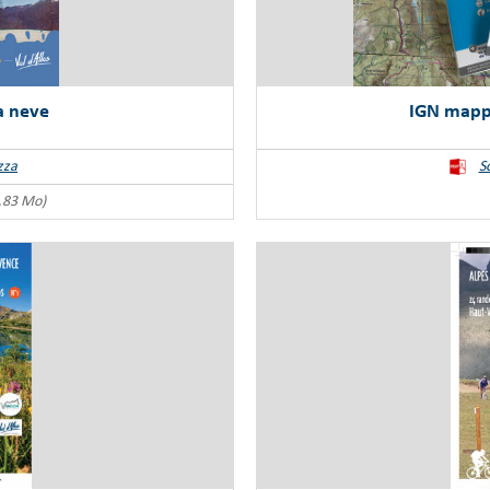
a neve
IGN mappa
zza
S
.83 Mo)