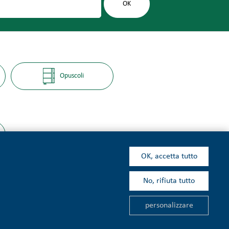
Opuscoli
OK, accetta tutto
No, rifiuta tutto
kie
personalizzare