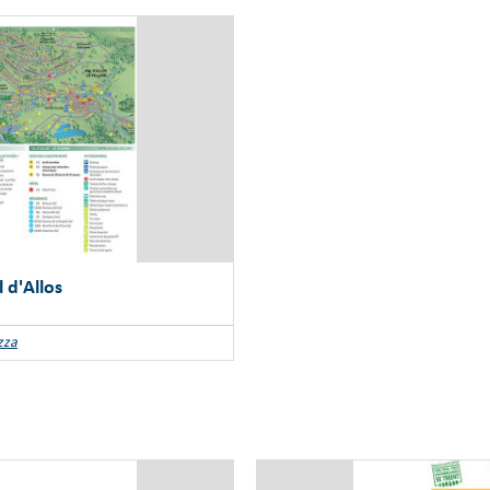
 d'Allos
zza