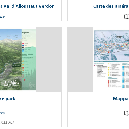
s Val d'Allos Haut Verdon
Carte des itinér
zza
ke park
Mappa d
zza
7.11 Ko)