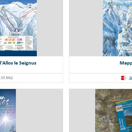
'Allos le Seignus
Mappa
.55 Mo)
S