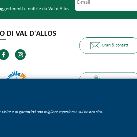
uggerimenti e notizie da Val d'Allos
O DI VAL D'ALLOS
Orari & contatti
I nostri partner
lle visite e di garantirvi una migliore esperienza sul nostro sito.
Informazioni legali
Mappa del sito
Qualité Tourisme
Gestione dei coo