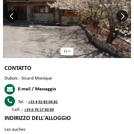
1
/
19
CONTATTO
Dubois - Sicard Monique
E-mail / Messaggio
Tel. :
+33 4 92 83 04 81
Cell. :
+33 6 76 57 60 69
INDIRIZZO DELL'ALLOGGIO
Les auches