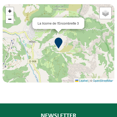
+
−
La licorne de l'Encombrette 3
Leaflet
|
©
OpenStreetMap
NEWSLETTER