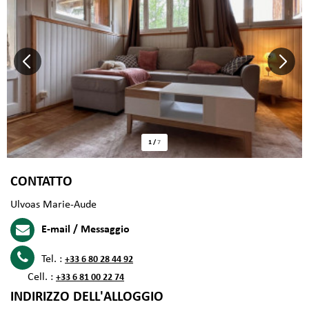
1
/
7
CONTATTO
Ulvoas Marie-Aude
E-mail / Messaggio
Tel. :
+33 6 80 28 44 92
Cell. :
+33 6 81 00 22 74
INDIRIZZO DELL'ALLOGGIO