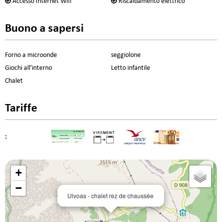
Accesso Internet Wifi
Riscaldamento elettrico
Buono a sapersi
Forno a microonde
seggiolone
Giochi all'interno
Letto infantile
Chalet
Tariffe
:
+
−
Ulvoas - chalet rez de chaussée