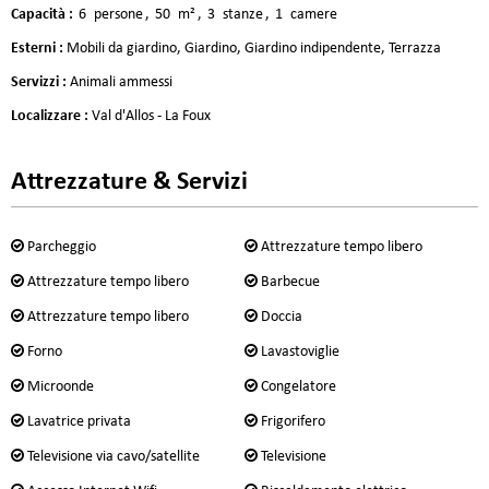
Capacità
:
6
persone
50
m²
3
stanze
1
camere
Esterni
:
Mobili da giardino
Giardino
Giardino indipendente
Terrazza
Servizzi
:
Animali ammessi
Localizzare
:
Val d'Allos - La Foux
Attrezzature & Servizi
Parcheggio
Attrezzature tempo libero
Attrezzature tempo libero
Barbecue
Attrezzature tempo libero
Doccia
Forno
Lavastoviglie
Microonde
Congelatore
Lavatrice privata
Frigorifero
Televisione via cavo/satellite
Televisione