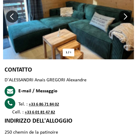
1
/
4
CONTATTO
D'ALESSANDRI Anais GREGORI Alexandre
E-mail / Messaggio
Tel. :
+33 6 86 71 84 02
Cell. :
+33 6 01 81 47 82
INDIRIZZO DELL'ALLOGGIO
250 chemin de la patinoire