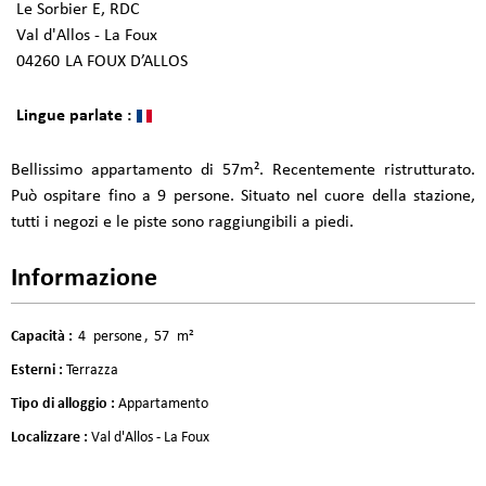
Le Sorbier E, RDC
Val d'Allos - La Foux
04260
LA FOUX D’ALLOS
Lingue parlate :
Bellissimo appartamento di 57m². Recentemente ristrutturato.
Può ospitare fino a 9 persone. Situato nel cuore della stazione,
tutti i negozi e le piste sono raggiungibili a piedi.
Informazione
Capacità
:
4
persone
57
m²
Esterni
:
Terrazza
Tipo di alloggio
:
Appartamento
Localizzare
:
Val d'Allos - La Foux