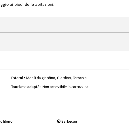
gio ai piedi delle abitazioni.
Esterni
:
Mobili da giardino
Giardino
Terrazza
Tourisme adapté
:
Non accessibile in carrozzina
o libero
Barbecue