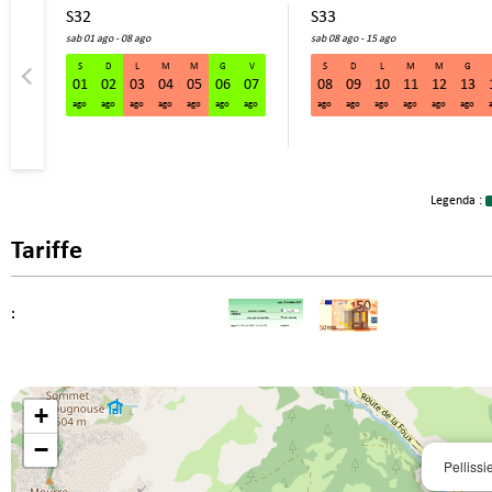
S32
S33
sab 01 ago - 08 ago
sab 08 ago - 15 ago
S
D
L
M
M
G
V
S
D
L
M
M
G
01
02
03
04
05
06
07
08
09
10
11
12
13
ago
ago
ago
ago
ago
ago
ago
ago
ago
ago
ago
ago
ago
Legenda :
Tariffe
:
+
−
Pellissi