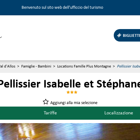
Benvenuto sul sito web dell'ufficcio del turismo
BIGLIETT
al d'Allos
>
Famiglie - Bambini
>
Locations Famille Plus Montagne
>
Pellissier Isab
Pellissier Isabelle et Stéphan
Aggiungi alla mia selezione
Tariffe
Localizzazione