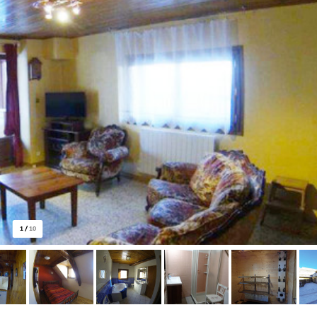
1
/
10