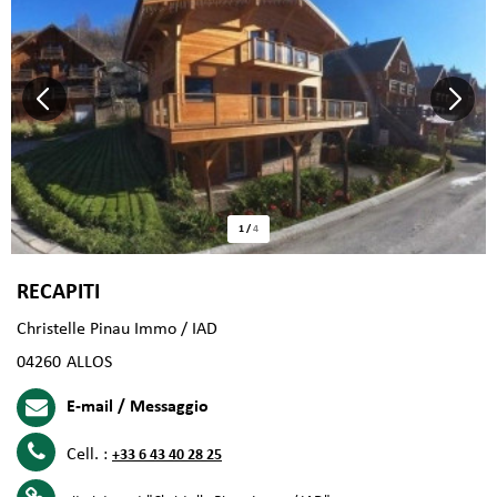
1
/
4
RECAPITI
Christelle Pinau Immo / IAD
04260
ALLOS
E-mail / Messaggio
Cell. :
+33 6 43 40 28 25