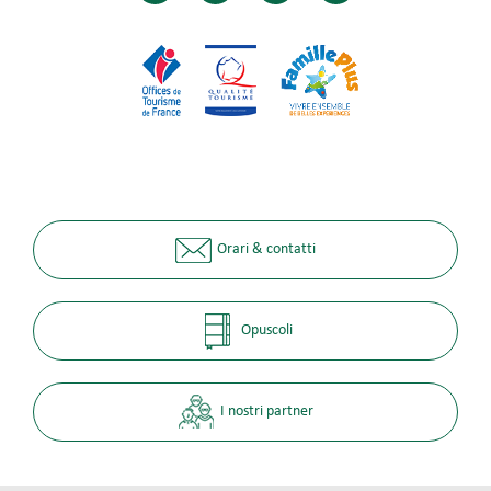
Orari & contatti
Opuscoli
I nostri partner