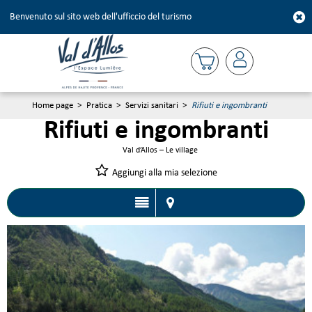
Benvenuto sul sito web dell'ufficcio del turismo
Home page
>
Pratica
>
Servizi sanitari
>
Rifiuti e ingombranti
Rifiuti e ingombranti
Val d’Allos – Le village
Aggiungi alla mia selezione