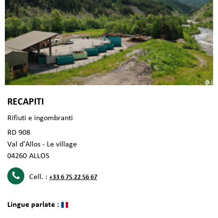
RECAPITI
Rifiuti e ingombranti
RD 908
Val d'Allos - Le village
04260
ALLOS
Cell. :
+33 6 75 22 56 67
Lingue parlate :