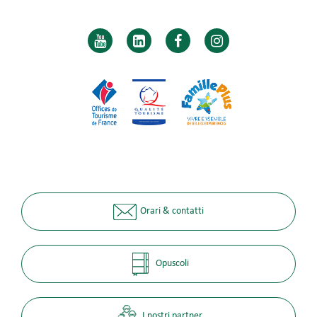
Orari & contatti
Opuscoli
I nostri partner