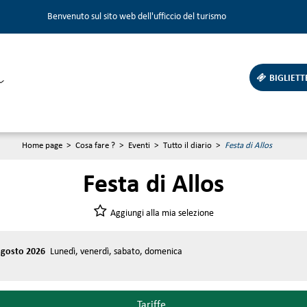
Benvenuto sul sito web dell'ufficcio del turismo
BIGLIETT
Home page
>
Cosa fare ?
>
Eventi
>
Tutto il diario
>
Festa di Allos
Festa di Allos
Aggiungi alla mia selezione
 agosto 2026
Lunedì, venerdì, sabato, domenica
Tariffe