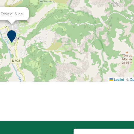
Festa di Allos
Leaflet
|
©
Op