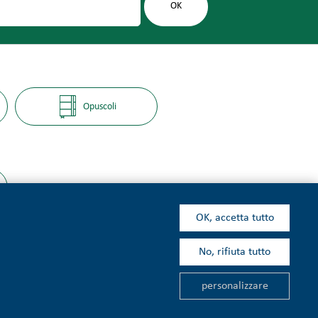
Opuscoli
OK, accetta tutto
No, rifiuta tutto
kie
personalizzare