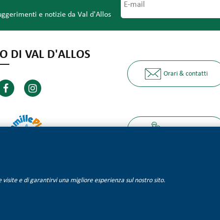
uggerimenti e notizie da Val d'Allos
O DI VAL D'ALLOS
Orari & contatti
I nostri partner
lle visite e di garantirvi una migliore esperienza sul nostro sito.
Informazioni legali
Mappa del sito
Qualité Tourisme
Gestione dei coo