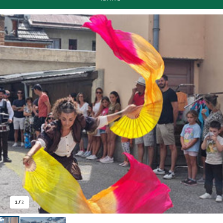
1
/
2