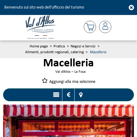
Benvenuto sul sito web dell'ufficcio del turismo
Home page
>
Pratica
>
Negozi e Servizi
>
Alimenti, prodotti regionali, catering
>
Macelleria
Macelleria
Val d’Allos – La Foux
Aggiungi alla mia selezione