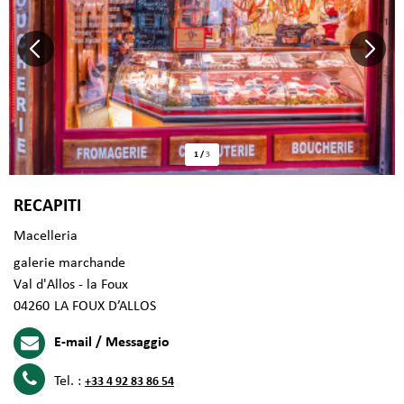
1
/
3
RECAPITI
Macelleria
galerie marchande
Val d'Allos - la Foux
04260
LA FOUX D’ALLOS
E-mail / Messaggio
Tel. :
+33 4 92 83 86 54