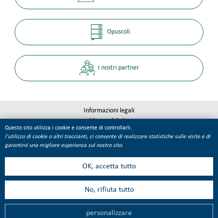
Opuscoli
I nostri partner
Informazioni legali
Mappa del sito
Questo sito utilizza i cookie e consente di controllarli.
Qualité Tourisme
l'utilizzo di cookie o altri traccianti, ci consente di realizzare statistiche sulle visite e di
Gestione dei cookie
garantirvi una migliore esperienza sul nostro sito.
OK, accetta tutto
No, rifiuta tutto
personalizzare
MENU