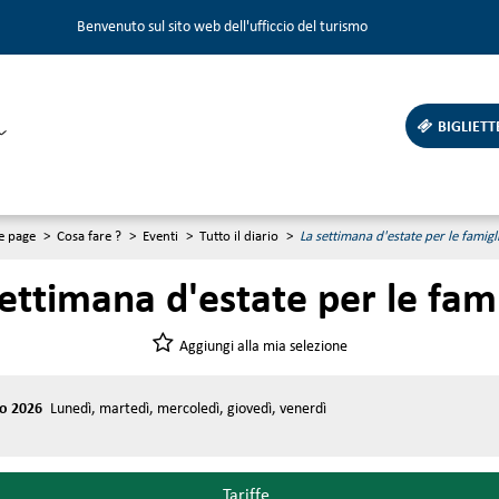
Benvenuto sul sito web dell'ufficcio del turismo
BIGLIETT
 page
>
Cosa fare ?
>
Eventi
>
Tutto il diario
>
La settimana d'estate per le famigl
ettimana d'estate per le fam
Aggiungi alla mia selezione
to 2026
Lunedì, martedì, mercoledì, giovedì, venerdì
Tariffe