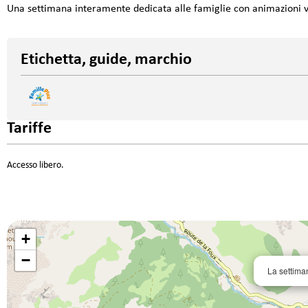
Una settimana interamente dedicata alle famiglie con animazioni va
Etichetta, guide, marchio
Tariffe
Accesso libero.
+
−
La settiman