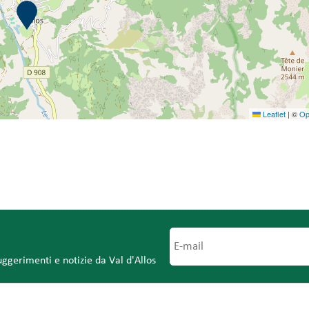
Leaflet
|
©
Op
uggerimenti e notizie da Val d'Allos