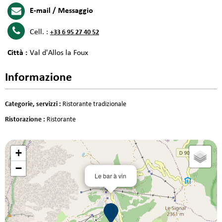
E-mail / Messaggio
Cell. :
+33 6 95 27 40 52
Città :
Val d'Allos la Foux
Informazione
Categorie, servizzi
:
Ristorante tradizionale
Ristorazione
:
Ristorante
+
−
Le bar à vin