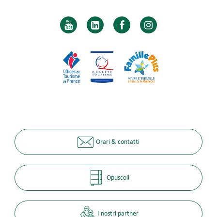
Orari & contatti
Opuscoli
I nostri partner