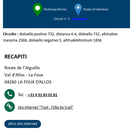
Partenza/Arrivo
Punto d'interesse
Circuit n° 1
Circuito :
dislivello positivo
732
distanza
4.4
dislivello
732
altitudine
massima
2568
dislivello negativo
5
altitudeMinimum
1836
RECAPITI
Route de l'Aiguille
Val d'Allos - La Foux
04260
LA FOUX D’ALLOS
Tel. :
+33 4 92 83 02 81
sito internet
"Trail : l'Obs by trail"
altro sito internet