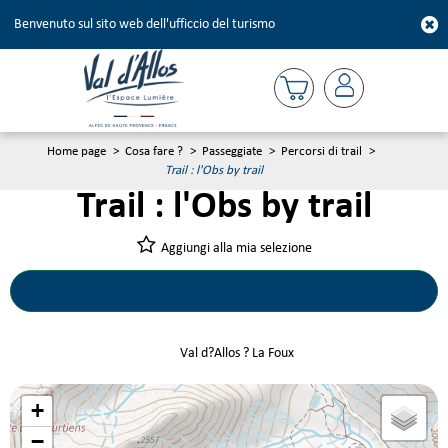
Benvenuto sul sito web dell'ufficcio del turismo
Home page
>
Cosa fare ?
>
Passeggiate
>
Percorsi di trail
>
Trail : l'Obs by trail
Trail : l'Obs by trail
Aggiungi alla mia selezione
Val d?Allos ? La Foux
+
−