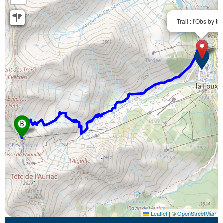
Trail : l'Obs by tra
Leaflet
|
©
OpenStreetMap