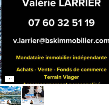
1
/
3