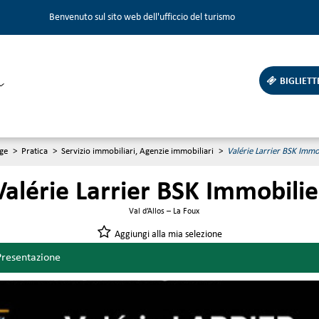
Benvenuto sul sito web dell'ufficcio del turismo
BIGLIETT
ge
>
Pratica
>
Servizio immobiliari, Agenzie immobiliari
>
Valérie Larrier BSK Immo
Valérie Larrier BSK Immobilie
Val d’Allos – La Foux
Aggiungi alla mia selezione
Presentazione